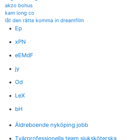
akzo bohus
kam long co
låt den rätte komma in dreamfilm
Ep
xPN
eEMdF
jy
Od
LeX
bH
Äldreboende nyköping jobb
Tvärprofessionella team sjuksköterska