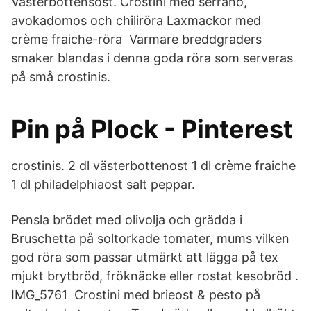
Västerbottensost. Crostini med serrano,
avokadomos och chiliröra Laxmackor med
crème fraiche-röra Varmare breddgraders
smaker blandas i denna goda röra som serveras
på små crostinis.
Pin på Plock - Pinterest
crostinis. 2 dl västerbottenost 1 dl crème fraiche
1 dl philadelphiaost salt peppar.
Pensla brödet med olivolja och grädda i
Bruschetta på soltorkade tomater, mums vilken
god röra som passar utmärkt att lägga på tex
mjukt brytbröd, fröknäcke eller rostat kesobröd .
IMG_5761 Crostini med brieost & pesto på