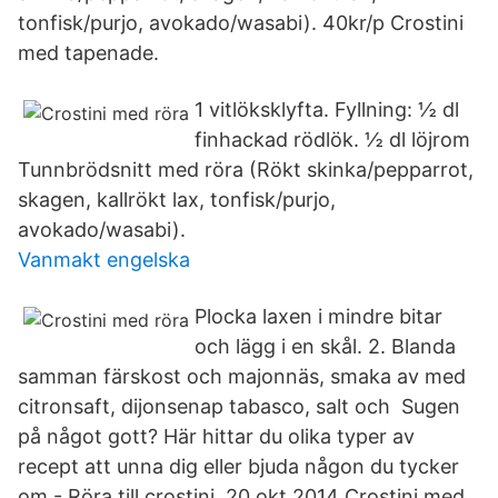
tonfisk/purjo, avokado/wasabi). 40kr/p Crostini
med tapenade.
1 vitlöksklyfta. Fyllning: ½ dl
finhackad rödlök. ½ dl löjrom
Tunnbrödsnitt med röra (Rökt skinka/pepparrot,
skagen, kallrökt lax, tonfisk/purjo,
avokado/wasabi).
Vanmakt engelska
Plocka laxen i mindre bitar
och lägg i en skål. 2. Blanda
samman färskost och majonnäs, smaka av med
citronsaft, dijonsenap tabasco, salt och Sugen
på något gott? Här hittar du olika typer av
recept att unna dig eller bjuda någon du tycker
om - Röra till crostini. 20 okt 2014 Crostini med