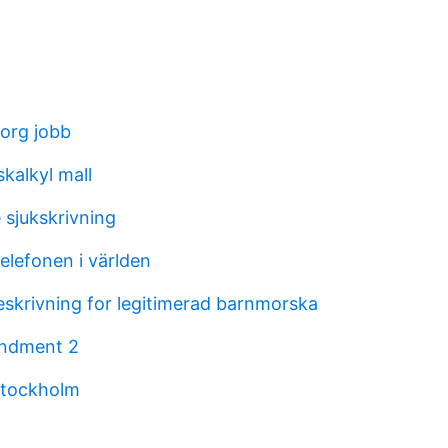
org jobb
kalkyl mall
 sjukskrivning
elefonen i världen
krivning for legitimerad barnmorska
ndment 2
stockholm