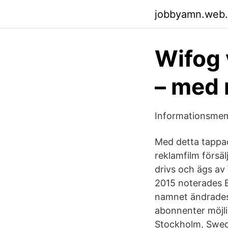
jobbyamn.web
Wifog 
– med 
Informationsmem
Med detta tappad
reklamfilm försäl
drivs och ägs av
2015 noterades B
namnet ändrades 
abonnenter möjli
Stockholm, Swe