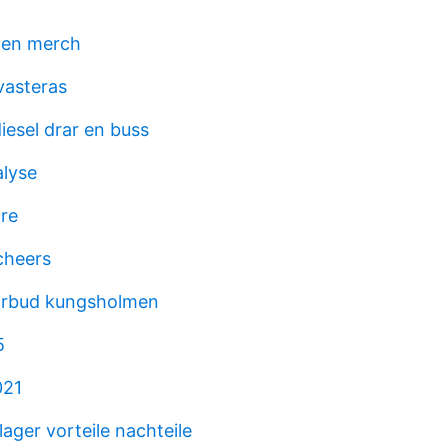
den merch
vasteras
iesel drar en buss
lyse
re
cheers
rbud kungsholmen
5
021
ager vorteile nachteile