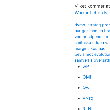
Vilket kommer a
Warrant chords
dymo letratag pro
hur gor man en bra 
vad ar stipendium
smithska udden vä
marginalkostnad
bevis mot evolutio
samverka översätt
wP
QMi
Qw
VNrq
RLNl