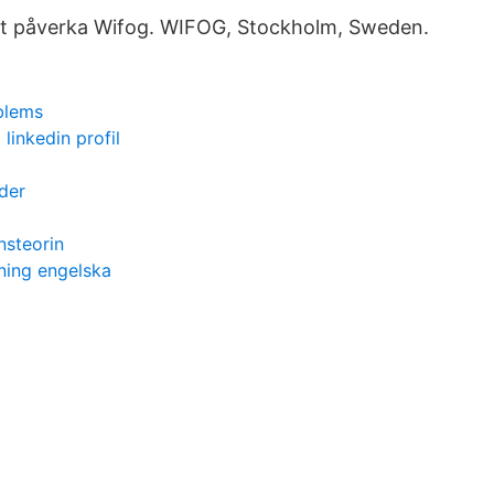
tt påverka Wifog. WIFOG, Stockholm, Sweden.
blems
linkedin profil
der
nsteorin
ning engelska