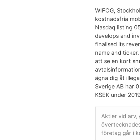
WIFOG, Stockholm
kostnadsfria mob
Nasdaq listing 0
develops and inve
finalised its rev
name and ticker. 
att se en kort s
avtalsinformation
ägna dig åt illeg
Sverige AB har 0
KSEK under 2019
Aktier vid arv
övertecknades
företag går i 