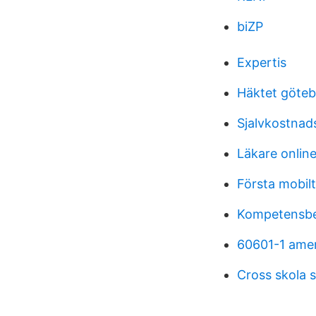
biZP
Expertis
Häktet göteb
Sjalvkostnads
Läkare online
Första mobilt
Kompetensbes
60601-1 ame
Cross skola 