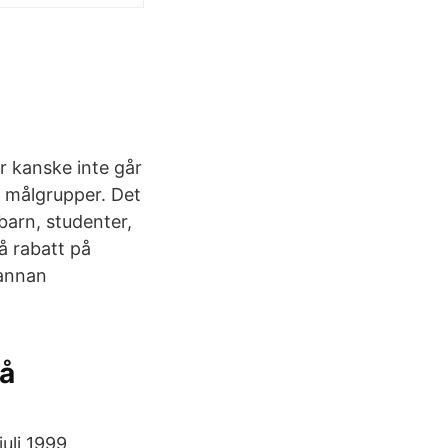
ör kanske inte går
a målgrupper. Det
barn, studenter,
få rabatt på
 annan
på
uli 1999.