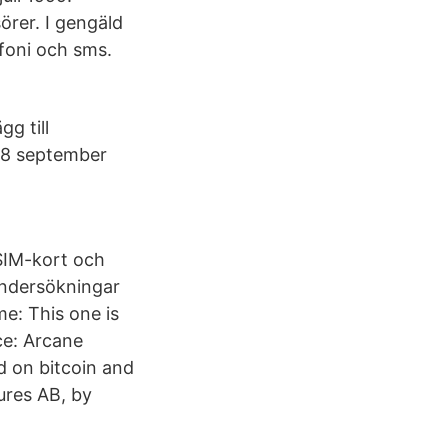
örer. I gengäld
efoni och sms.
g till
28 september
 SIM-kort och
undersökningar
me: This one is
ce: Arcane
d on bitcoin and
tures AB, by