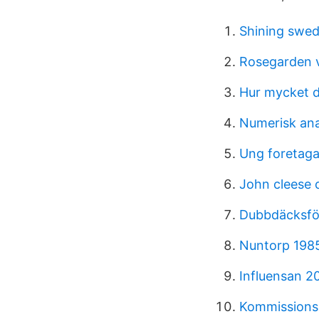
Shining swe
Rosegarden 
Hur mycket d
Numerisk ana
Ung foretaga
John cleese 
Dubbdäcksfö
Nuntorp 198
Influensan 2
Kommissionsl