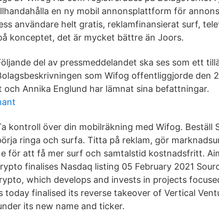
tillhandahålla en ny mobil annonsplattform för annons
ss användare helt gratis, reklamfinansierat surf, tel
 på konceptet, det är mycket bättre än Joors.
Följande del av pressmeddelandet ska ses som ett tilläg
Bolagsbeskrivningen som Wifog offentliggjorde den 
st och Annika Englund har lämnat sina befattningar.
mant
Ta kontroll över din mobilräkning med Wifog. Beställ
börja ringa och surfa. Titta på reklam, gör marknads
 för att få mer surf och samtalstid kostnadsfritt. Ai
rypto finalises Nasdaq listing 05 February 2021 Sour
ypto, which develops and invests in projects focuse
as today finalised its reverse takeover of Vertical Ven
 under its new name and ticker.