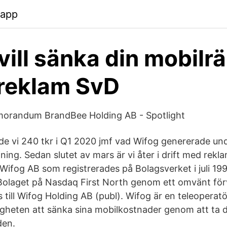
.app
vill sänka din mobilr
reklam SvD
orandum BrandBee Holding AB - Spotlight
e vi 240 tkr i Q1 2020 jmf vad Wifog genererade und
jning. Sedan slutet av mars är vi åter i drift med rekl
 Wifog AB som registrerades på Bolagsverket i juli 1
olaget på Nasdaq First North genom ett omvänt förv
till Wifog Holding AB (publ). Wifog är en teleoperat
gheten att sänka sina mobilkostnader genom att ta 
den.