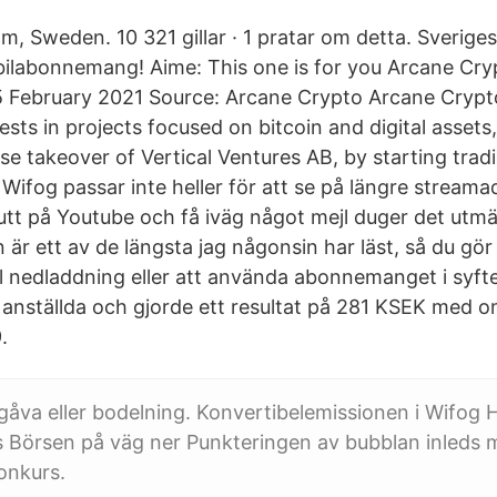
, Sweden. 10 321 gillar · 1 pratar om detta. Sverige
ilabonnemang! Aime: This one is for you Arcane Cryp
5 February 2021 Source: Arcane Crypto Arcane Crypt
sts in projects focused on bitcoin and digital assets
erse takeover of Vertical Ventures AB, by starting tra
Wifog passar inte heller för att se på längre streama
nutt på Youtube och få iväg något mejl duger det utmä
 är ett av de längsta jag någonsin har läst, så du gör b
al nedladdning eller att använda abonnemanget i syfte
 anställda och gjorde ett resultat på 281 KSEK med 
.
, gåva eller bodelning. Konvertibelemissionen i Wifog 
 Börsen på väg ner Punkteringen av bubblan inleds m
konkurs.