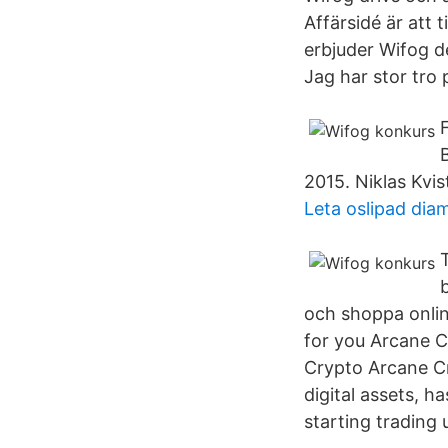
Affärsidé är att 
erbjuder Wifog de
Jag har stor tro
2015. Niklas Kvi
Leta oslipad dia
och shoppa online
for you Arcane C
Crypto Arcane Cr
digital assets, h
starting trading