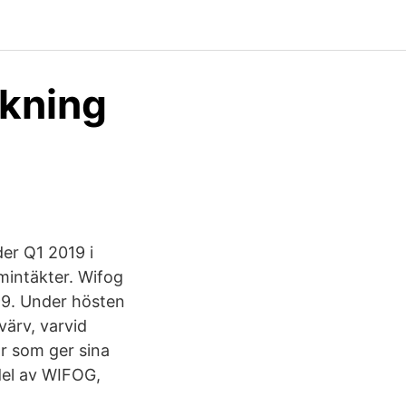
äkning
er Q1 2019 i
amintäkter. Wifog
999. Under hösten
ärv, varvid
ör som ger sina
del av WIFOG,