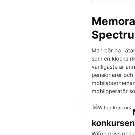
Memora
Spectr
Man bör ha i åtan
som en klocka ri
vanligaste är ann
pensionärer och s
mobilabonnemang
mobiloperatör so
konkursen
Wifog drivs och 