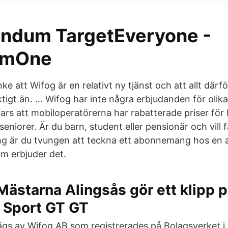
ndum TargetEveryone -
umOne
ke att Wifog är en relativt ny tjänst och att allt därf
ktigt än. … Wifog har inte några erbjudanden för olik
ars att mobiloperatörerna har rabatterade priser för 
eniorer. Är du barn, student eller pensionär och vill 
 är du tvungen att teckna ett abonnemang hos en
m erbjuder det.
Mästarna Alingsås gör ett klipp 
 Sport GT GT
ägs av Wifog AB som registrerades på Bolagsverket i j