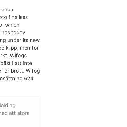
s enda
to finalises
o, which
, has today
ding under its new
de klipp, men för
rkt. Wifogs
äst i att inte
 för brott. Wifog
omsättning 624
Holding
ed att stora