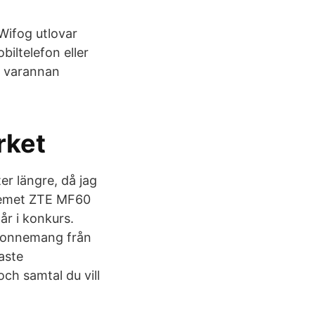
 Wifog utlovar
iltelefon eller
r varannan
rket
er längre, då jag
odemet ZTE MF60
år i konkurs.
abonnemang från
aste
h samtal du vill