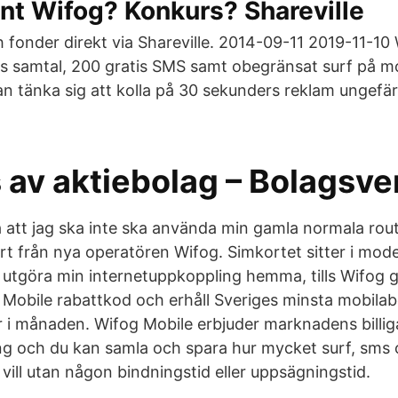
nt Wifog? Konkurs? Shareville
 fonder direkt via Shareville. 2014-09-11 2019-11-10
is samtal, 200 gratis SMS samt obegränsat surf på mob
n tänka sig att kolla på 30 sekunders reklam ungefä
 av aktiebolag – Bolagsve
 att jag ska inte ska använda min gamla normala rout
ort från nya operatören Wifog. Simkortet sitter i m
 utgöra min internetuppkoppling hemma, tills Wifog g
 Mobile rabattkod och erhåll Sveriges minsta mobil
 i månaden. Wifog Mobile erbjuder marknadens billig
och du kan samla och spara hur mycket surf, sms oc
vill utan någon bindningstid eller uppsägningstid.