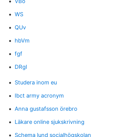
VBo
WS
QUv
hbVm
fgf
DRgI
Studera inom eu
Ibct army acronym
Anna gustafsson örebro
Läkare online sjukskrivning
Schema lund socialhögskolan