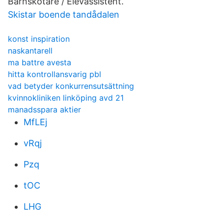
Barnskötare / Elevassistent.
Skistar boende tandådalen
konst inspiration
naskantarell
ma battre avesta
hitta kontrollansvarig pbl
vad betyder konkurrensutsättning
kvinnokliniken linköping avd 21
manadsspara aktier
MfLEj
vRqj
Pzq
tOC
LHG