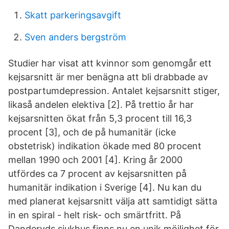
Skatt parkeringsavgift
Sven anders bergström
Studier har visat att kvinnor som genomgår ett
kejsarsnitt är mer benägna att bli drabbade av
postpartumdepression. Antalet kejsarsnitt stiger,
likaså andelen elektiva [2]. På trettio år har
kejsarsnitten ökat från 5,3 procent till 16,3
procent [3], och de på humanitär (icke
obstetrisk) indikation ökade med 80 procent
mellan 1990 och 2001 [4]. Kring år 2000
utfördes ca 7 procent av kejsarsnitten på
humanitär indikation i Sverige [4]. Nu kan du
med planerat kejsarsnitt välja att samtidigt sätta
in en spiral - helt risk- och smärtfritt. På
Danderyds sjukhus finns nu en unik möjlighet för