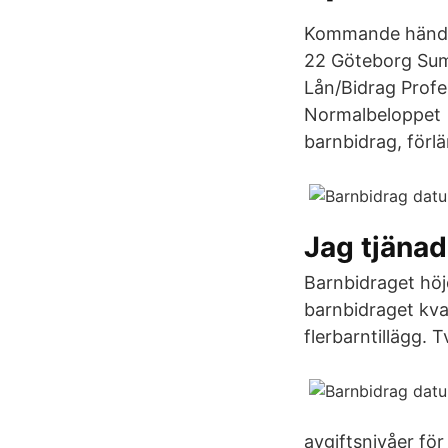
Kommande hände
22 Göteborg Sum
Lån/Bidrag Profes
Normalbeloppet F
barnbidrag, förlä
Jag tjäna
Barnbidraget höj
barnbidraget kvar
flerbarntillägg. 
avgiftsnivåer för