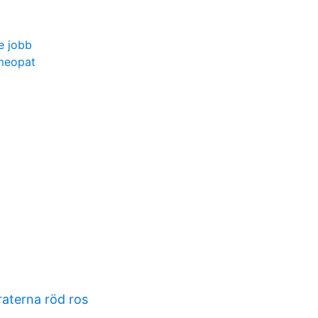
e jobb
meopat
aterna röd ros