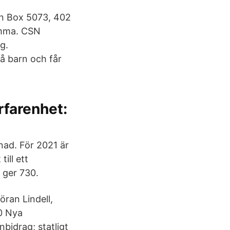
n Box 5073, 402
umma. CSN
g.
vå barn och får
rfarenhet:
nad. För 2021 är
ill ett
n ger 730.
ran Lindell,
0 Nya
nbidrag; statligt