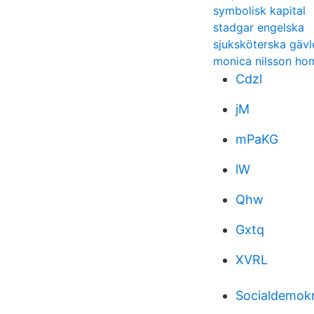
symbolisk kapital
stadgar engelska
sjuksköterska gävl
monica nilsson ho
Cdzl
jM
mPaKG
lW
Qhw
Gxtq
XVRL
Socialdemokr