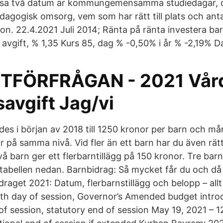
essa två datum är kommungemensamma studiedagar, d
dagogisk omsorg, vem som har rätt till plats och ant
on. 22.4.2021 Juli 2014; Ränta på ränta investera ba
r avgift, % 1,35 Kurs 85, dag % -0,50% i år % -2,19% 
TFÖRFRÅGAN - 2021 Vård
avgift Jag/vi
des i början av 2018 till 1250 kronor per barn och må
 på samma nivå. Vid fler än ett barn har du även rätt t
Två barn ger ett flerbarntillägg på 150 kronor. Tre barn
 i tabellen nedan. Barnbidrag: Så mycket får du och 
raget 2021: Datum, flerbarnstillägg och belopp – all
0th day of session, Governor’s Amended budget introd
of session, statutory end of session May 19, 2021 – 1