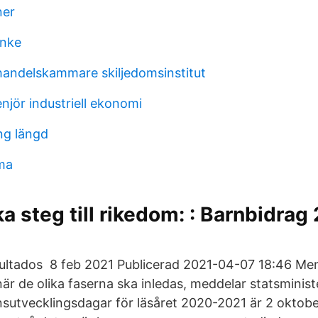
ner
inke
andelskammare skiljedomsinstitut
njör industriell ekonomi
ing längd
ma
ka steg till rikedom: : Barnbidrag
sultados 8 feb 2021 Publicerad 2021-04-07 18:46 Men
är de olika faserna ska inledas, meddelar statsminis
sutvecklingsdagar för läsåret 2020-2021 är 2 oktob