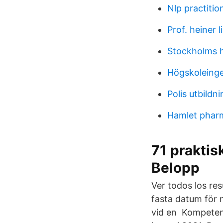
Nlp practitio
Prof. heiner l
Stockholms h
Högskoleinge
Polis utbildn
Hamlet phar
71 praktis
Belopp
Ver todos los re
fasta datum för n
vid en Kompeten