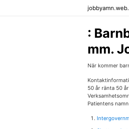
jobbyamn.web
: Barn
mm. Jo
När kommer barn
Kontaktinformati
50 år ränta 50 å
Verksamhetsområ
Patientens namn
Intergovernm