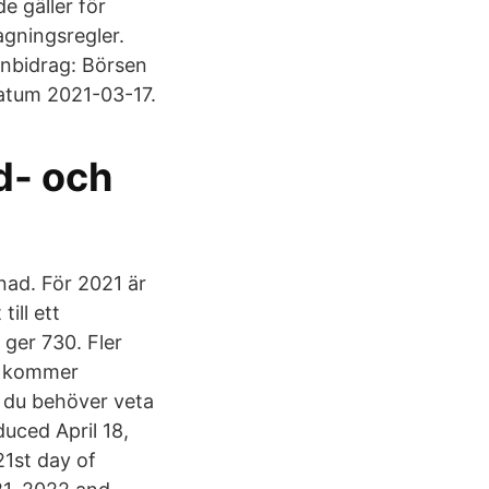
e gäller för
agningsregler.
rnbidrag: Börsen
Datum 2021-03-17.
- och
nad. För 2021 är
ill ett
 ger 730. Fler
då kommer
t du behöver veta
uced April 18,
21st day of