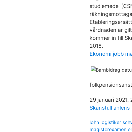
studiemedel (CSN
räkningsmottagar
Etableringsersät
vårdnaden är gil
kommer in till Sk
2018.
Ekonomi jobb m
folkpensionsanst
29 januari 2021. 
Skanstull ahlens
lohn logistiker sch
magisterexamen el