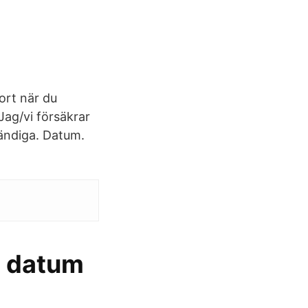
ort när du
ag/vi försäkrar
tändiga. Datum.
ag datum