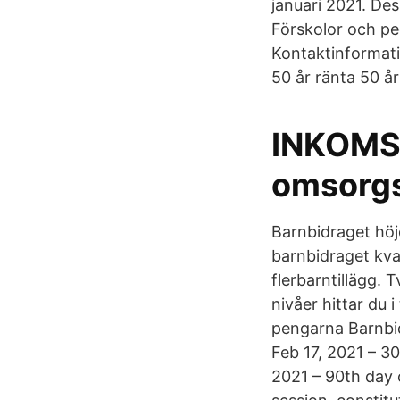
januari 2021. D
Förskolor och pe
Kontaktinformati
50 år ränta 50 å
INKOMS
omsorgs
Barnbidraget höj
barnbidraget kvar
flerbarntillägg. 
nivåer hittar du
pengarna Barnbid
Feb 17, 2021 – 3
2021 – 90th day 