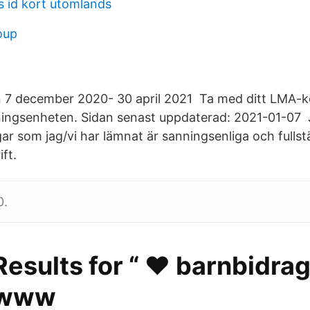
s id kort utomlands
oup
 7 december 2020- 30 april 2021 Ta med ditt LMA-k
ingsenheten. Sidan senast uppdaterad: 2021-01-07 J
gar som jag/vi har lämnat är sanningsenliga och fulls
ft.
0.
esults for “ ❤️️ barnbidr
️ www