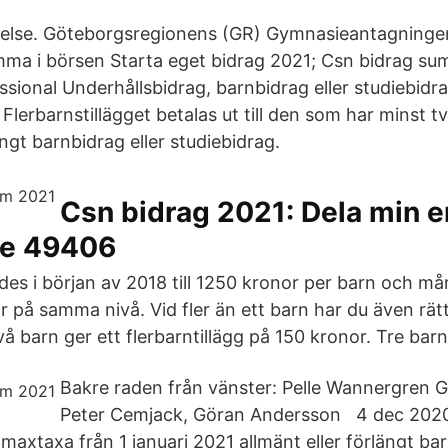
lse. Göteborgsregionens (GR) Gymnasieantagninge
ma i börsen Starta eget bidrag 2021; Csn bidrag s
sional Underhållsbidrag, barnbidrag eller studiebidra
lerbarnstillägget betalas ut till den som har minst t
ngt barnbidrag eller studiebidrag.
Csn bidrag 2021: Dela min e
de 49406
des i början av 2018 till 1250 kronor per barn och må
 på samma nivå. Vid fler än ett barn har du även rätt t
Två barn ger ett flerbarntillägg på 150 kronor. Tre bar
Bakre raden från vänster: Pelle Wannergren Gö
Peter Cemjack, Göran Andersson 4 dec 202
 maxtaxa från 1 januari 2021 allmänt eller förlängt bar