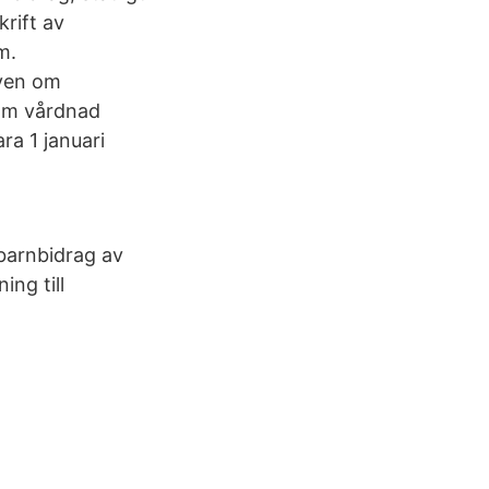
rift av
m.
även om
 om vårdnad
ra 1 januari
 barnbidrag av
ng till