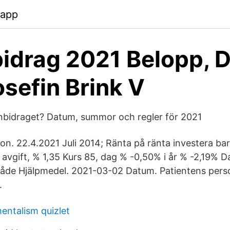
.app
bidrag 2021 Belopp, 
sefin Brink V
bidraget? Datum, summor och regler för 2021
on. 22.4.2021 Juli 2014; Ränta på ränta investera ba
r avgift, % 1,35 Kurs 85, dag % -0,50% i år % -2,19% 
de Hjälpmedel. 2021-03-02 Datum. Patientens per
.
entalism quizlet