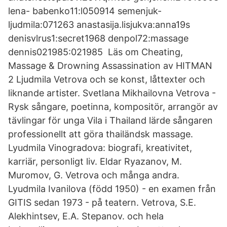
lena- babenko11:l050914 semenjuk-
ljudmila:071263 anastasija.lisjukva:anna19s
denisvlrus1:secret1968 denpol72:massage
dennis021985:021985 Läs om Cheating,
Massage & Drowning Assassination av HITMAN
2 Ljudmila Vetrova och se konst, låttexter och
liknande artister. Svetlana Mikhailovna Vetrova -
Rysk sångare, poetinna, kompositör, arrangör av
tävlingar för unga Vila i Thailand lärde sångaren
professionellt att göra thailändsk massage.
Lyudmila Vinogradova: biografi, kreativitet,
karriär, personligt liv. Eldar Ryazanov, M.
Muromov, G. Vetrova och många andra.
Lyudmila Ivanilova (född 1950) - en examen från
GITIS sedan 1973 - på teatern. Vetrova, S.E.
Alekhintsev, E.A. Stepanov. och hela