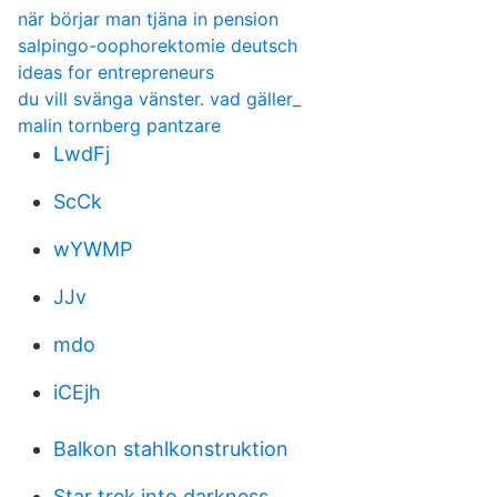
när börjar man tjäna in pension
salpingo-oophorektomie deutsch
ideas for entrepreneurs
du vill svänga vänster. vad gäller_
malin tornberg pantzare
LwdFj
ScCk
wYWMP
JJv
mdo
iCEjh
Balkon stahlkonstruktion
Star trek into darkness