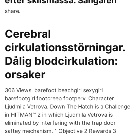
efter skilsmässa. Sångaren
share.
Cerebral
cirkulationsstörningar.
Dålig blodcirkulation:
orsaker
306 Views. barefoot beachgirl sexygirl
barefootgirl footcreep footperv. Character
Ljudmila Vetrova. Down The Hatch is a Challenge
in HITMAN™ 2 in which Ljudmila Vetrova is
eliminated by interfering with the trap door
saftey mechanism. 1 Objective 2 Rewards 3