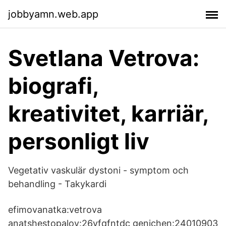
jobbyamn.web.app
Svetlana Vetrova:
biografi,
kreativitet, karriär,
personligt liv
Vegetativ vaskulär dystoni - symptom och
behandling - Takykardi
efimovanatka:vetrova
anatshestopalov:26vfqfntdc genjchen:24010903