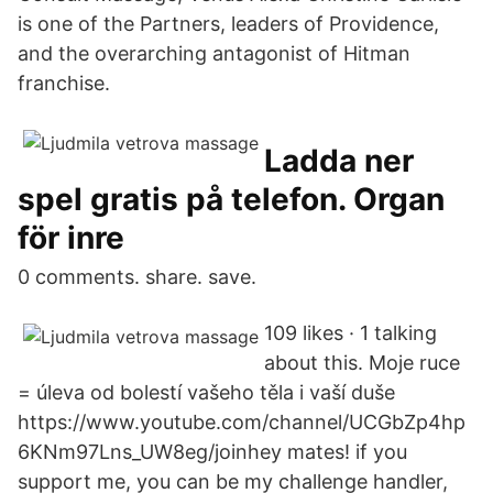
is one of the Partners, leaders of Providence,
and the overarching antagonist of Hitman
franchise.
Ladda ner
spel gratis på telefon. Organ
för inre
0 comments. share. save.
109 likes · 1 talking
about this. Moje ruce
= úleva od bolestí vašeho těla i vaší duše
https://www.youtube.com/channel/UCGbZp4hp
6KNm97Lns_UW8eg/joinhey mates! if you
support me, you can be my challenge handler,