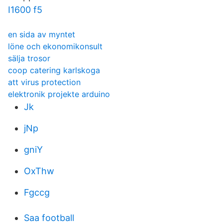
I1600 f5
en sida av myntet
löne och ekonomikonsult
sälja trosor
coop catering karlskoga
att virus protection
elektronik projekte arduino
Jk
jNp
gniY
OxThw
Fgccg
Saa football