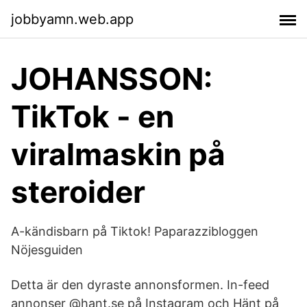
jobbyamn.web.app
JOHANSSON:
TikTok - en
viralmaskin på
steroider
A-kändisbarn på Tiktok! Paparazzibloggen
Nöjesguiden
Detta är den dyraste annonsformen. In-feed
annonser @hant.se på Instagram och Hänt på