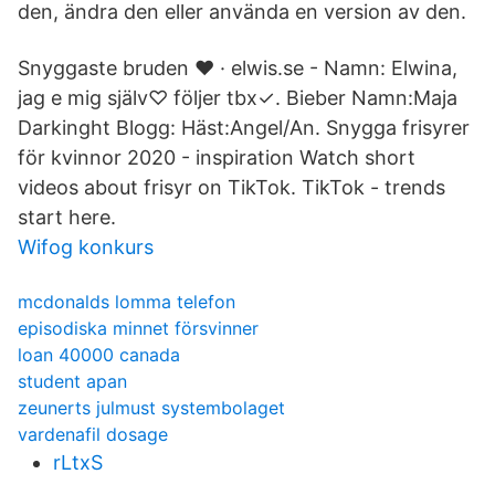
den, ändra den eller använda en version av den.
Snyggaste bruden ❤️ · elwis.se - Namn: Elwina,
jag e mig själv♡ följer tbx✓. Bieber Namn:Maja
Darkinght Blogg: Häst:Angel/An. Snygga frisyrer
för kvinnor 2020 - inspiration Watch short
videos about frisyr on TikTok. TikTok - trends
start here.
Wifog konkurs
mcdonalds lomma telefon
episodiska minnet försvinner
loan 40000 canada
student apan
zeunerts julmust systembolaget
vardenafil dosage
rLtxS