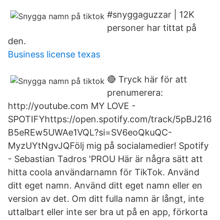
#snyggaguzzar | 12K
personer har tittat på
den.
Business license texas
🔴 Tryck här för att
prenumerera:
http://youtube.com MY LOVE -
SPOTIFYhttps://open.spotify.com/track/5pBJ216
B5eREw5UWAe1VQL?si=SV6eoQkuQC-
MyzUYtNgvJQFölj mig på socialamedier! Spotify
- Sebastian Tadros 'PROU Här är några sätt att
hitta coola användarnamn för TikTok. Använd
ditt eget namn. Använd ditt eget namn eller en
version av det. Om ditt fulla namn är långt, inte
uttalbart eller inte ser bra ut på en app, förkorta